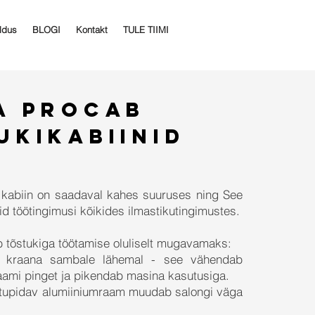
ldus
BLOGI
Kontakt
TULE TIIMI
A procab
UKIKABIINID
abiin on saadaval kahes suuruses ning See
d töötingimusi kõikides ilmastikutingimustes.
tõstukiga töötamise oluliselt mugavamaks:
b kraana sambale lähemal - see vähendab
raami pinget ja pikendab masina kasutusiga.
stupidav alumiiniumraam muudab salongi väga