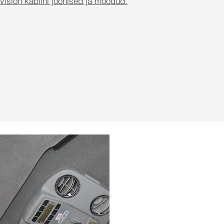
sion kabiini joonised ja mõõdud.