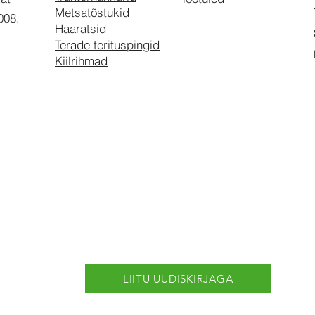
Metsatõstukid
2008.
Haaratsid
Terade terituspingid
Kiilrihmad
LIITU UUDISKIRJAGA