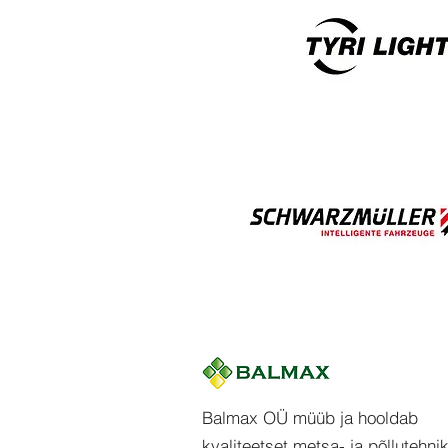
Balmax OÜ müüb ja hooldab
kvaliteetset metsa- ja põllutehni