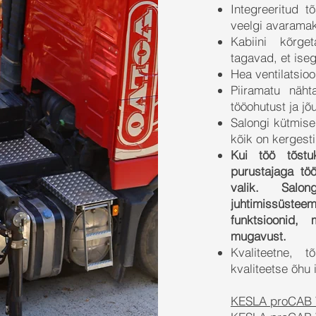
Integreeritud 
veelgi avarama
Kabiini kõrget
tagavad, et iseg
Hea ventilatsio
Piiramatu näht
tööohutust ja jõ
Salongi kütmise
kõik on kergest
Kui töö tõstu
purustajaga tö
valik. Salon
juhtimissüstee
funktsioonid,
mugavust.
Kvaliteetne, t
kvaliteetse õhu 
KESLA proCAB Vi