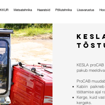
AKKUR
Metsatehnika
Haaratsid
Põllutehnika
Lisavarustus
Hoo
KESL
tÕST
KESLA proCAB k
pakub meeldivai
ProCAB muudab 
Kabiin paikne
töötamise ajal 
Kerge, kuid va
kergeks.