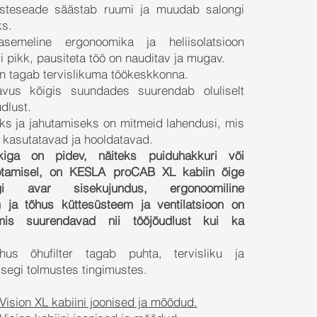
tõsteseade säästab ruumi ja muudab salongi
ks.
asemeline ergonoomika ja heliisolatsioon
i pikk, pausiteta töö on nauditav ja mugav.
on tagab tervislikuma töökeskkonna.
avus kõigis suundades suurendab oluliselt
udlust.
ks ja jahutamiseks on mitmeid lahendusi, mis
i kasutatavad ja hooldatavad.
kiga on pidev, näiteks puiduhakkuri või
ötamisel, on KESLA proCAB XL kabiin õige
gi avar sisekujundus, ergonoomiline
m ja tõhus küttesüsteem ja ventilatsioon on
 mis suurendavad nii tööjõudlust kui ka
õhus õhufilter tagab puhta, tervisliku ja
isegi tolmustes tingimustes.
sion XL kabiini joonised ja mõõdud.