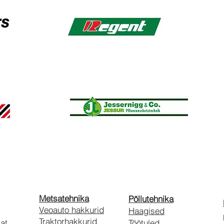
Metsatehnika
Põllutehnika
Veoauto hakkurid
Haagised
Traktorhakkurid
kat
Töötuled