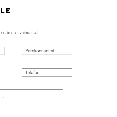
ile
e esimesel võimalusel!