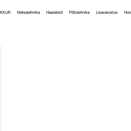
AKKUR
Metsatehnika
Haaratsid
Põllutehnika
Lisavarustus
Hoo