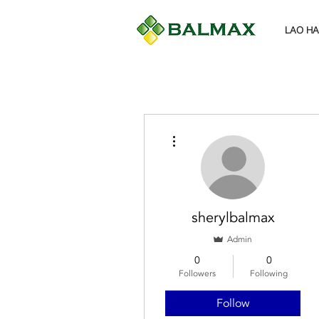
LAO H
More actions
sherylbalmax
Admin
0
0
Followers
Following
Follow