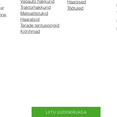
Veoauto hakkurid
Haagised
Traktorhakkurid
kat
Töötuled
Metsatõstukid
2008.
Haaratsid
Terade terituspingid
Kiilrihmad
LIITU UUDISKIRJAGA