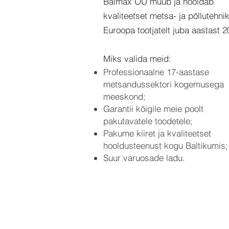
Balmax OÜ müüb ja hooldab
kvaliteetset metsa- ja põllutehni
Euroopa tootjatelt juba aastast 
Miks valida meid:
Professionaalne 17-aastase
metsandussektori kogemusega
meeskond;
Garantii kõigile meie poolt
pakutavatele toodetele;
Pakume kiiret ja kvaliteetset
hooldusteenust kogu Baltikumis;
Suur varuosade ladu.